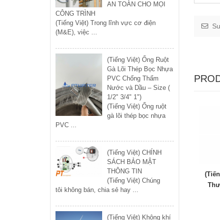
AN TOÀN CHO MỌI
CÔNG TRÌNH
(Tiếng Việt) Trong lĩnh vực cơ điện
Su
(M&E), việc ...
(Tiếng Việt) Ống Ruột
Gà Lõi Thép Bọc Nhựa
PROD
PVC Chống Thấm
Nước và Dầu – Size (
1/2" 3/4" 1")
(Tiếng Việt) Ống ruột
gà lõi thép bọc nhựa
PVC ...
(Tiếng Việt) CHÍNH
SÁCH BẢO MẬT
THÔNG TIN
(Tiế
(Tiếng Việt) Chúng
Thư
tôi không bán, chia sẻ hay ...
(Tiếng Việt) Không khí