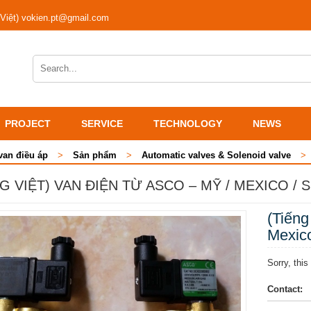
 Việt) vokien.pt@gmail.com
PROJECT
SERVICE
TECHNOLOGY
NEWS
van điều áp
>
Sản phẩm
>
Automatic valves & Solenoid valve
>
NG VIỆT) VAN ĐIỆN TỪ ASCO – MỸ / MEXICO /
(Tiếng
Mexico
Sorry, this
Contact: