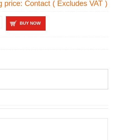
g price: Contact ( Excludes VAT )
BUY NOW