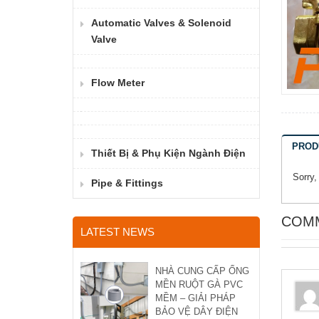
Automatic Valves & Solenoid
Valve
Flow Meter
PROD
Thiết Bị & Phụ Kiện Ngành Điện
Sorry,
Pipe & Fittings
COM
LATEST NEWS
NHÀ CUNG CẤP ỐNG
MỀN RUỘT GÀ PVC
MỀM – GIẢI PHÁP
BẢO VỆ DÂY ĐIỆN