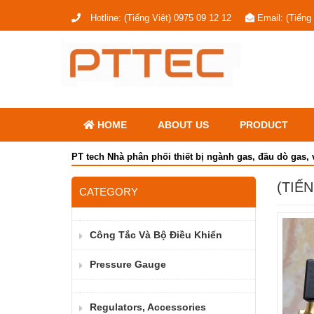
Hotline:
(Tiếng Việt) 0975 09 12 12
Email:
(Tiếng
HOME
ABOUT US
PRODUCT
PT tech Nhà phân phối thiết bị ngành gas, đầu dò gas, 
(TIẾ
CATEGORY
Công Tắc Và Bộ Điều Khiển
Pressure Gauge
Regulators, Accessories