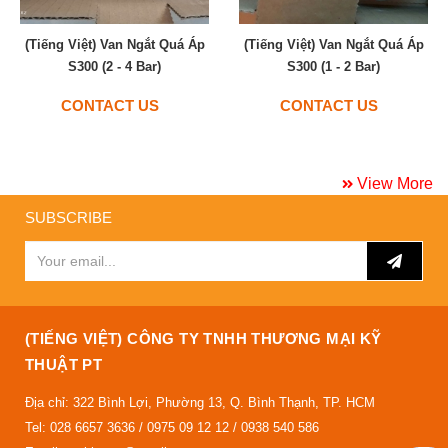
(Tiếng Việt) Van Ngắt Quá Áp
(Tiếng Việt) Van Ngắt Quá Áp
S300 (2 - 4 Bar)
S300 (1 - 2 Bar)
CONTACT US
CONTACT US
View More
SUBSCRIBE
(TIẾNG VIỆT) CÔNG TY TNHH THƯƠNG MẠI KỸ
THUẬT PT
Địa chỉ: 322 Bình Lợi, Phường 13, Q. Bình Thạnh, TP. HCM
Tel: 028 6657 3636 / 0975 09 12 12 / 0938 540 586