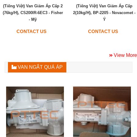
(Tiếng Việt) Van Giảm Áp Cấp 2
(Tiếng Việt) Van Giảm Áp Cấp
(76kg/h), CS200IR-6EC3 - Fisher
2(10kg/h), BP-2205 - Novacomet -
- Mỹ
Ý
CONTACT US
CONTACT US
View More
VAN NGẮT QUÁ ÁP