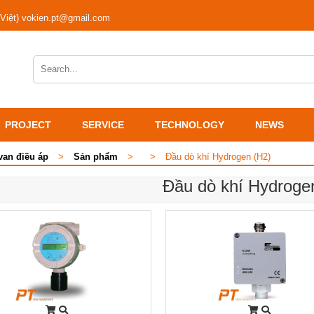
 Việt) vokien.pt@gmail.com
PROJECT
SERVICE
TECHNOLOGY
NEWS
van điều áp
>
Sản phẩm
>
>
Đầu dò khí Hydrogen (H2)
Đầu dò khí Hydroge