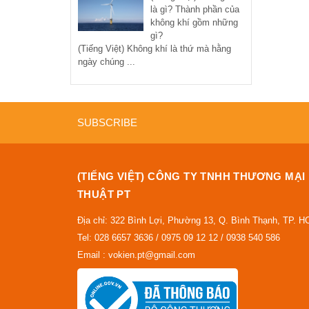
là gì? Thành phần của
không khí gồm những
gì?
(Tiếng Việt) Không khí là thứ mà hằng
ngày chúng ...
SUBSCRIBE
(TIẾNG VIỆT) CÔNG TY TNHH THƯƠNG MẠI
THUẬT PT
Địa chỉ: 322 Bình Lợi, Phường 13, Q. Bình Thạnh, TP. 
Tel: 028 6657 3636 / 0975 09 12 12 / 0938 540 586
Email : vokien.pt@gmail.com