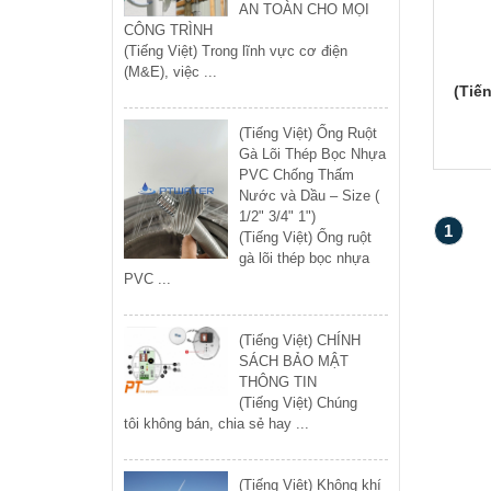
AN TOÀN CHO MỌI
CÔNG TRÌNH
(Tiếng Việt) Trong lĩnh vực cơ điện
(M&E), việc ...
(Tiế
(Tiếng Việt) Ống Ruột
Gà Lõi Thép Bọc Nhựa
PVC Chống Thấm
Nước và Dầu – Size (
1/2" 3/4" 1")
1
(Tiếng Việt) Ống ruột
gà lõi thép bọc nhựa
PVC ...
(Tiếng Việt) CHÍNH
SÁCH BẢO MẬT
THÔNG TIN
(Tiếng Việt) Chúng
tôi không bán, chia sẻ hay ...
(Tiếng Việt) Không khí