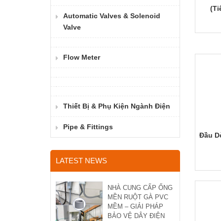
(Ti
Automatic Valves & Solenoid
Valve
Flow Meter
Thiết Bị & Phụ Kiện Ngành Điện
Pipe & Fittings
Đầu D
LATEST NEWS
NHÀ CUNG CẤP ỐNG
MỀN RUỘT GÀ PVC
MỀM – GIẢI PHÁP
BẢO VỆ DÂY ĐIỆN