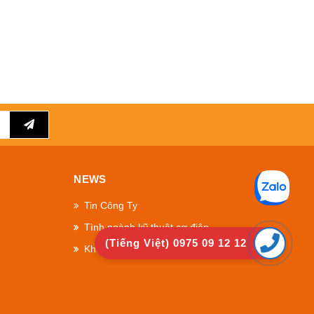
NEWS
Tin Công Ty
Tình ngành kỹ thuật cơ điện
(Tiếng Việt) 0975 09 12 12
Khoa học kỹ thuật