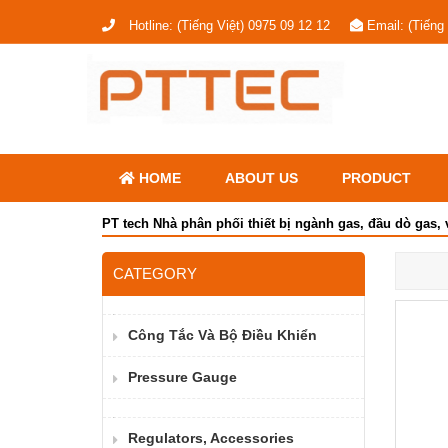
Hotline:
(Tiếng Việt) 0975 09 12 12
Email:
(Tiếng
HOME
ABOUT US
PRODUCT
PT tech Nhà phân phối thiết bị ngành gas, đầu dò gas, 
CATEGORY
Công Tắc Và Bộ Điều Khiển
Pressure Gauge
Regulators, Accessories