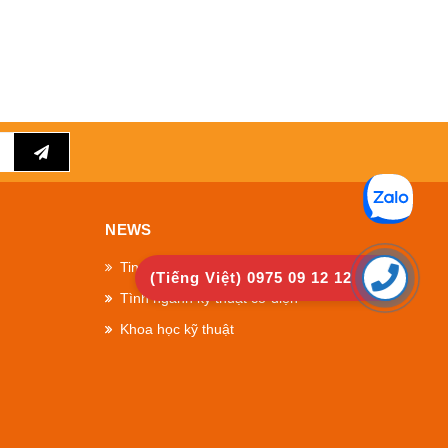
NEWS
Tin Công Ty
(Tiếng Việt) 0975 09 12 12
Tình ngành kỹ thuật cơ điện
Khoa học kỹ thuật