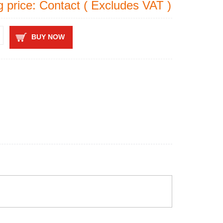
g price: Contact ( Excludes VAT )
BUY NOW