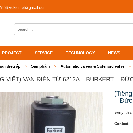
 Việt) vokien.pt@gmail.com
PROJECT
SERVICE
TECHNOLOGY
NEWS
van điều áp
>
Sản phẩm
>
Automatic valves & Solenoid valve
>
NG VIỆT) VAN ĐIỆN TỪ 6213A – BURKERT – ĐỨ
(Tiếng
– Đức
Sorry, this
Contact: