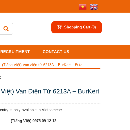
Shopping Cart
(0)
RECRUITMENT
CONTACT US
(Tiếng Việt) Van điện từ 6213A – BurKert – Đức
C
 Việt) Van Điện Từ 6213A – BurKert
 entry is only available in Vietnamese.
(Tiếng Việt) 0975 09 12 12