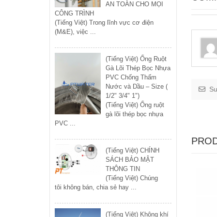
AN TOÀN CHO MỌI
CÔNG TRÌNH
(Tiếng Việt) Trong lĩnh vực cơ điện
(M&E), việc ...
(Tiếng Việt) Ống Ruột
Gà Lõi Thép Bọc Nhựa
PVC Chống Thấm
Nước và Dầu – Size (
Su
1/2" 3/4" 1")
(Tiếng Việt) Ống ruột
gà lõi thép bọc nhựa
PVC ...
PROD
(Tiếng Việt) CHÍNH
SÁCH BẢO MẬT
THÔNG TIN
(Tiếng Việt) Chúng
tôi không bán, chia sẻ hay ...
(Tiếng Việt) Không khí