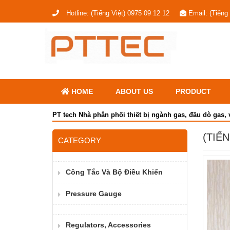
Hotline:
(Tiếng Việt) 0975 09 12 12
Email:
(Tiếng
HOME
ABOUT US
PRODUCT
PT tech Nhà phân phối thiết bị ngành gas, đầu dò gas, 
(TIẾ
CATEGORY
Công Tắc Và Bộ Điều Khiển
Pressure Gauge
Regulators, Accessories