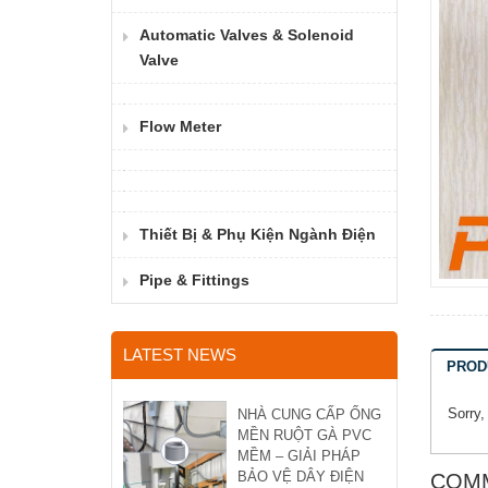
Automatic Valves & Solenoid
Valve
Flow Meter
Thiết Bị & Phụ Kiện Ngành Điện
Pipe & Fittings
LATEST NEWS
PROD
Sorry,
NHÀ CUNG CẤP ỐNG
MỀN RUỘT GÀ PVC
MỀM – GIẢI PHÁP
BẢO VỆ DÂY ĐIỆN
COM