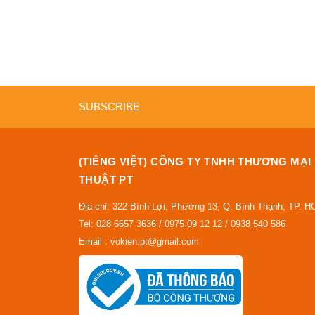
SUBSCRIBE
(TIẾNG VIỆT) CÔNG TY TNHH THƯƠNG MẠI
THUẬT PT
Địa chỉ: 322 Bình Lợi, Phường 13, Q. Bình Thạnh, TP. 
Tel: 028 6657 3636 / 0975 09 12 12 / 0938 540 586
Email : vokien.pt@gmail.com