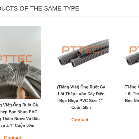
UCTS OF THE SAME TYPE
(Tiếng Việt) Ống Ruột Gà
(Tiếng 
Lõi Thép Luồn Dây Điện
Lõi Th
Bọc Nhựa PVC Size 1”
Bọc Nh
g Việt) Ống Ruột Gà
Cuộn 50m
Thép Bọc Nhựa PVC
 Thấm Nước Và Dầu
Contact
ize 3/4″ Cuộn 50m
Contact