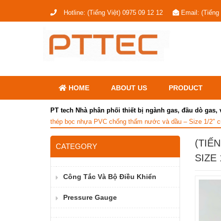
Hotline:
(Tiếng Việt) 0975 09 12 12
Email:
(Tiếng
HOME
ABOUT US
PRODUCT
PT tech Nhà phân phối thiết bị ngành gas, đầu dò gas, 
thép bọc nhựa PVC chống thấm nước và dầu – Size 1/2″ 
(TIẾ
CATEGORY
SIZE
Công Tắc Và Bộ Điều Khiển
Pressure Gauge