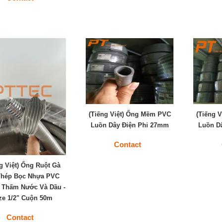
(Tiếng Việt) Ống Mềm PVC
(Tiếng 
Luồn Dây Điện Phi 27mm
Luồn D
Contact
g Việt) Ống Ruột Gà
Thép Bọc Nhựa PVC
 Thấm Nước Và Dầu -
ze 1/2" Cuộn 50m
Contact