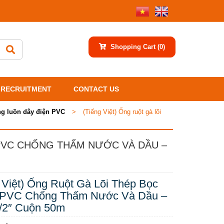
Shopping Cart
(0)
RECRUITMENT
CONTACT US
g luồn dây điện PVC
>
(Tiếng Việt) Ống ruột gà lõi
 PVC CHỐNG THẤM NƯỚC VÀ DẦU –
 Việt) Ống Ruột Gà Lõi Thép Bọc
PVC Chống Thấm Nước Và Dầu –
1/2″ Cuộn 50m