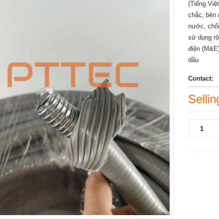
(Tiếng Việ
chắc, bên
nước, chố
sử dụng rộ
điện (M&E
dầu
Contact:
Sellin