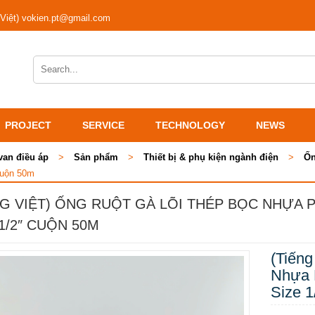
 Việt) vokien.pt@gmail.com
PROJECT
SERVICE
TECHNOLOGY
NEWS
van điều áp
>
Sản phẩm
>
Thiết bị & phụ kiện ngành điện
>
Ốn
cuộn 50m
NG VIỆT) ỐNG RUỘT GÀ LÕI THÉP BỌC NHỰA
 1/2″ CUỘN 50M
(Tiếng
Nhựa 
Size 