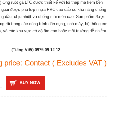
t) Ống ruột gà LTC được thiết kế với lõi thép mạ kẽm bền
 ngoài được phủ lớp nhựa PVC cao cấp có khả năng chống
ng dầu, chịu nhiệt và chống mài mòn cao. Sản phẩm được
ng rãi trong các công trình dân dụng, nhà máy, hệ thống cơ
), và các khu vực có độ ẩm cao hoặc môi trường dễ nhiễm
(Tiếng Việt) 0975 09 12 12
g price: Contact ( Excludes VAT )
BUY NOW