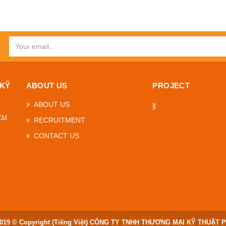
 KỸ
ABOUT US
PROJECT
ABOUT US
HCM
RECRUITMENT
CONTACT US
019 © Copyright (Tiếng Việt) CÔNG TY TNHH THƯƠNG MẠI KỸ THUẬT 