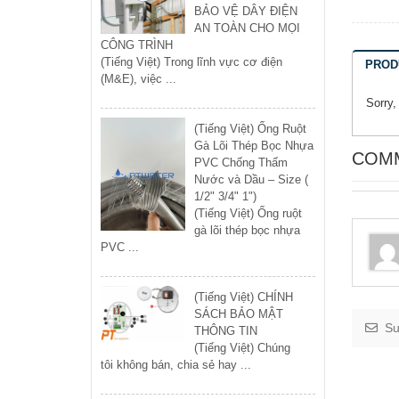
BẢO VỆ DÂY ĐIỆN
AN TOÀN CHO MỌI
CÔNG TRÌNH
(Tiếng Việt) Trong lĩnh vực cơ điện
PROD
(M&E), việc ...
Sorry,
(Tiếng Việt) Ống Ruột
Gà Lõi Thép Bọc Nhựa
COM
PVC Chống Thấm
Nước và Dầu – Size (
1/2" 3/4" 1")
(Tiếng Việt) Ống ruột
gà lõi thép bọc nhựa
PVC ...
(Tiếng Việt) CHÍNH
SÁCH BẢO MẬT
Su
THÔNG TIN
(Tiếng Việt) Chúng
tôi không bán, chia sẻ hay ...