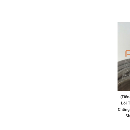
(Tiến
Lõi 
Chống
Si