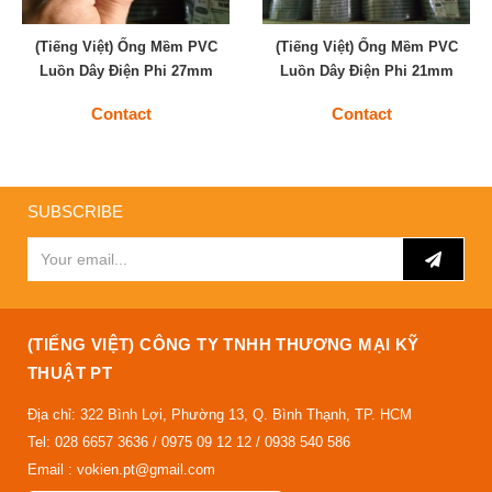
(Tiếng Việt) Ống Mềm PVC
(Tiếng Việt) Ống Mềm PVC
Luồn Dây Điện Phi 27mm
Luồn Dây Điện Phi 21mm
Contact
Contact
SUBSCRIBE
(TIẾNG VIỆT) CÔNG TY TNHH THƯƠNG MẠI KỸ
THUẬT PT
Địa chỉ: 322 Bình Lợi, Phường 13, Q. Bình Thạnh, TP. HCM
Tel: 028 6657 3636 / 0975 09 12 12 / 0938 540 586
Email : vokien.pt@gmail.com