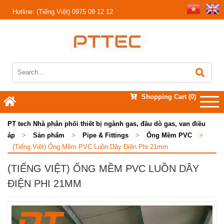
Hotline:
(Tiếng Việt) 0975 09 12 12
Shopping Cart
(0)
PT tech Nhà phân phối thiết bị ngành gas, đầu dò gas, van điều
áp
>
Sản phẩm
>
Pipe & Fittings
>
Ống Mềm PVC
>
(Tiếng Việt) Ống Mềm PVC Luồn Dây Điện Phi 21mm
(TIẾNG VIỆT) ỐNG MỀM PVC LUỒN DÂY
ĐIỆN PHI 21MM