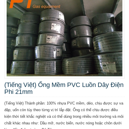
(Tiếng Việt) Ống Mềm PVC Luồn Dây Điện
Phi 21mm
(Tiếng Việt) Thành phần: 100% nhựa PVC mềm, dẻo, chịu được sự va
đập, uốn còn tùy theo từng vị trí lắp đặt. Ống có thể chịu được điều
kiện thời tiết khắc nghiệt và có thể dùng trong nhiều môi trường và môi
chất khác nhau như: Dầu mỡ, nước biển, nước nóng hoặc chôn dưới