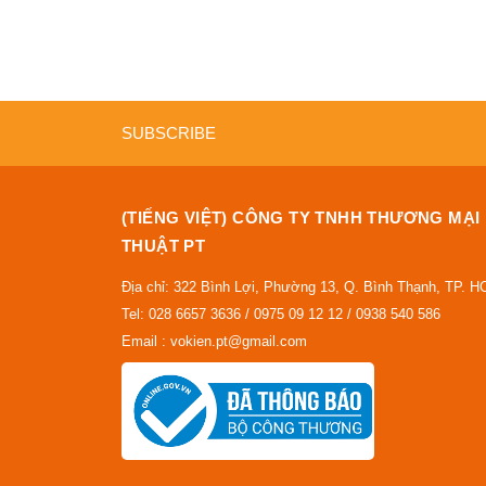
SUBSCRIBE
(TIẾNG VIỆT) CÔNG TY TNHH THƯƠNG MẠI
THUẬT PT
Địa chỉ: 322 Bình Lợi, Phường 13, Q. Bình Thạnh, TP. 
Tel: 028 6657 3636 / 0975 09 12 12 / 0938 540 586
Email : vokien.pt@gmail.com