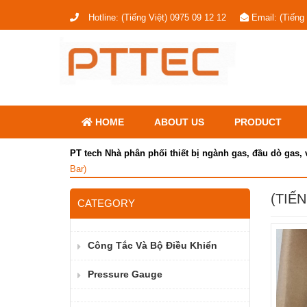
Hotline:
(Tiếng Việt) 0975 09 12 12
Email:
(Tiếng
HOME
ABOUT US
PRODUCT
PT tech Nhà phân phối thiết bị ngành gas, đầu dò gas, 
Bar)
(TIẾN
CATEGORY
Công Tắc Và Bộ Điều Khiển
Pressure Gauge