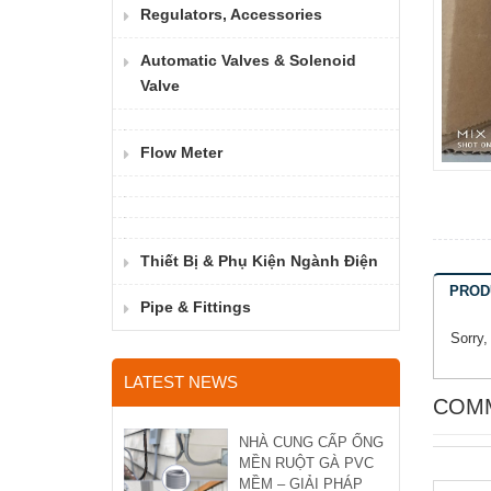
Regulators, Accessories
Automatic Valves & Solenoid
Valve
Flow Meter
Thiết Bị & Phụ Kiện Ngành Điện
PROD
Pipe & Fittings
Sorry,
LATEST NEWS
COM
NHÀ CUNG CẤP ỐNG
MỀN RUỘT GÀ PVC
MỀM – GIẢI PHÁP