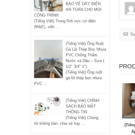
BẢO VỆ DÂY ĐIỆN
AN TOÀN CHO MỌI
CÔNG TRÌNH
(Tiếng Việt) Trong lĩnh vực cơ điện
(M&E), việc ...
Su
(Tiếng Việt) Ống Ruột
Gà Lõi Thép Bọc Nhựa
PVC Chống Thấm
Nước và Dầu – Size (
PROD
1/2" 3/4" 1")
(Tiếng Việt) Ống ruột
gà lõi thép bọc nhựa
PVC ...
(Tiếng Việt) CHÍNH
SÁCH BẢO MẬT
THÔNG TIN
(Tiếng Việt) Chúng
tôi không bán, chia sẻ hay ...
(Tiến
Áp