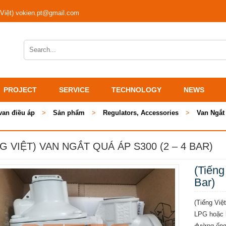
 Việt) vokien.pt@gmail.com
PROJECT
SERVICE
TECHNOLOGY
NEWS
van điều áp
>
Sản phẩm
>
Regulators, Accessories
>
Van Ngắt
G VIỆT) VAN NGẮT QUÁ ÁP S300 (2 – 4 BAR)
(Tiếng
Bar)
(Tiếng Việ
LPG hoặc b
đường ống 