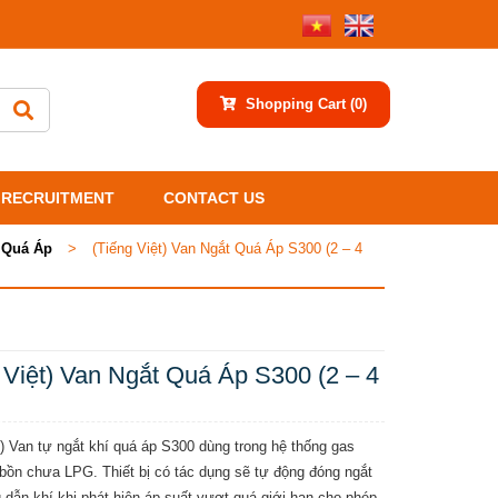
Shopping Cart
(0)
RECRUITMENT
CONTACT US
 Quá Áp
>
(Tiếng Việt) Van Ngắt Quá Áp S300 (2 – 4
 Việt) Van Ngắt Quá Áp S300 (2 – 4
t) Van tự ngắt khí quá áp S300 dùng trong hệ thống gas
ồn chưa LPG. Thiết bị có tác dụng sẽ tự động đóng ngắt
dẫn khí khi phát hiện áp suất vượt quá giới hạn cho phép.