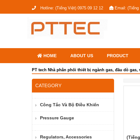
Hotline:
(Tiếng Việt) 0975 09 12 12
Email:
(Tiếng
HOME
ABOUT US
PRODUCT
PT tech Nhà phân phối thiết bị ngành gas, đầu dò gas, 
CATEGORY
Công Tắc Và Bộ Điều Khiển
Pressure Gauge
Regulators, Accessories
(Tiếng