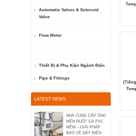
Temp
Automatic Valves & Solenoid
Valve
Flow Meter
Thiết Bị & Phụ Kiện Ngành Điện
Pipe & Fittings
(Tiếng
Temp
LATEST NEWS
NHÀ CUNG CẤP ỐNG
MỀN RUỘT GÀ PVC
MỀM – GIẢI PHÁP
BẢO VỆ DÂY ĐIỆN