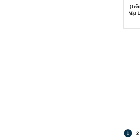
(Tiế
Mặt 
1
2