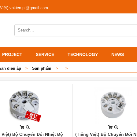
 Việt) vokien.pt@gmail.com
PROJECT
SERVICE
TECHNOLOGY
NEWS
van điều áp
>
Sản phẩm
>
>
 Việt) Bộ Chuyển Đổi Nhiệt Độ
(Tiếng Việt) Bộ Chuyển Đổi N