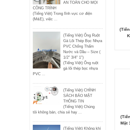
AN TOÀN CHO MỌI
CÔNG TRÌNH
(Tiếng Việt) Trong lĩnh vực cơ điện
(M&E), việc ...
(Tiến
(Tiếng Việt) Ống Ruột
K
Gà Lõi Thép Bọc Nhựa
PVC Chống Thấm
Nước và Dầu – Size (
1/2" 3/4" 1")
(Tiếng Việt) Ống ruột
gà lõi thép bọc nhựa
PVC ...
(Tiếng Việt) CHÍNH
SÁCH BẢO MẬT
THÔNG TIN
(Tiếng Việt) Chúng
tôi không bán, chia sẻ hay ...
(Tiế
Mặt 
(Tiếng Việt) Không khí