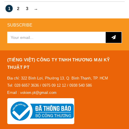
1
2
3
→
SUBSCRIBE
(TIẾNG VIỆT) CÔNG TY TNHH THƯƠNG MẠI KỸ
THUẬT PT
Địa chỉ: 322 Bình Lợi, Phường 13, Q. Bình Thạnh, TP. HCM
Tel: 028 6657 3636 / 0975 09 12 12 / 0938 540 586
Email : vokien.pt@gmail.com