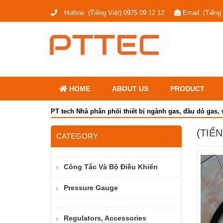
Hotline:
(Tiếng Việt) 0975 09 12 12
Email:
(Tiếng
HOME
ABOUT US
PRODUCT
PT tech Nhà phân phối thiết bị ngành gas, đầu dò gas, 
(TIẾ
CATEGORY
Công Tắc Và Bộ Điều Khiển
Pressure Gauge
Regulators, Accessories