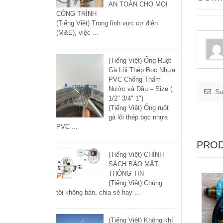
AN TOÀN CHO MỌI
CÔNG TRÌNH
(Tiếng Việt) Trong lĩnh vực cơ điện
(M&E), việc ...
(Tiếng Việt) Ống Ruột
Gà Lõi Thép Bọc Nhựa
PVC Chống Thấm
Nước và Dầu – Size (
Su
1/2" 3/4" 1")
(Tiếng Việt) Ống ruột
gà lõi thép bọc nhựa
PVC ...
PROD
(Tiếng Việt) CHÍNH
SÁCH BẢO MẬT
THÔNG TIN
(Tiếng Việt) Chúng
tôi không bán, chia sẻ hay ...
(Tiếng Việt) Không khí