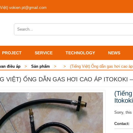
 Việt) vokien.pt@gmail.com
PROJECT
SERVICE
TECHNOLOGY
NEWS
van điều áp
>
Sản phẩm
>
>
(Tiếng Việt) Ống dẫn gas hơi cao áp
NG VIỆT) ỐNG DẪN GAS HƠI CAO ÁP ITOKOKI 
(Tiến
Itokok
Sorry, this
Contact: