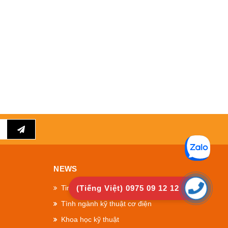
NEWS
(Tiếng Việt) 0975 09 12 12
Tin Công Ty
Tình ngành kỹ thuật cơ điện
Khoa học kỹ thuật