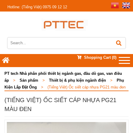
Hotline:
(Tiếng Việt) 0975 09 12 12
Shopping Cart
(0)
PT tech Nhà phân phối thiết bị ngành gas, đầu dò gas, van điều
áp
>
Sản phẩm
>
Thiết bị & phụ kiện ngành điện
>
Phụ
Kiện Lắp Đặt Ống
>
(Tiếng Việt) Ốc siết cáp nhựa PG21 màu đen
(TIẾNG VIỆT) ỐC SIẾT CÁP NHỰA PG21
MÀU ĐEN