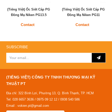
(Tiếng Việt) Ốc Siết Cáp PG
(Tiếng Việt) Ốc Siết Cáp PG
Đồng Mạ Niken PG13.5
Đồng Mạ Niken PG11
Contact
Contact
SUBSCRIBE
(TIẾNG VIỆT) CÔNG TY TNHH THƯƠNG MẠI KỸ
THUẬT PT
Địa chỉ: 322 Bình Lợi, Phường 13, Q. Bình Thạnh, TP. HCM
Tel: 028 6657 3636 / 0975 09 12 12 / 0938 540 586
Email : vokien.pt@gmail.com