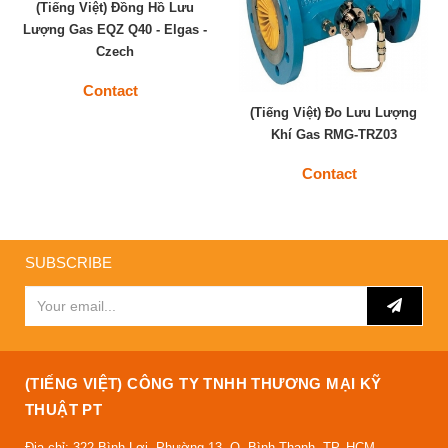
(Tiếng Việt) Đồng Hồ Lưu
Lượng Gas EQZ Q40 - Elgas -
Czech
Contact
(Tiếng Việt) Đo Lưu Lượng
Khí Gas RMG-TRZ03
Contact
SUBSCRIBE
(TIẾNG VIỆT) CÔNG TY TNHH THƯƠNG MẠI KỸ
THUẬT PT
Địa chỉ: 322 Bình Lợi, Phường 13, Q. Bình Thạnh, TP. HCM