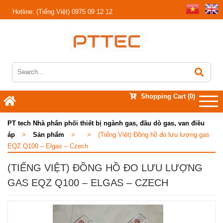
Hotline:
(Tiếng Việt) 0975 09 12 12
Shopping Cart
(0)
PT tech Nhà phân phối thiết bị ngành gas, đầu dò gas, van điều
áp
>
Sản phẩm
>
>
(Tiếng Việt) Đồng hồ đo lưu lượng gas
EQZ Q100 – Elgas – Czech
(TIẾNG VIỆT) ĐỒNG HỒ ĐO LƯU LƯỢNG
GAS EQZ Q100 – ELGAS – CZECH