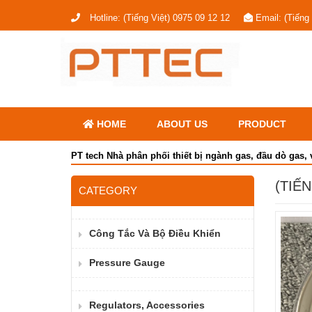
Hotline:
(Tiếng Việt) 0975 09 12 12
Email:
(Tiếng
HOME
ABOUT US
PRODUCT
PT tech Nhà phân phối thiết bị ngành gas, đầu dò gas, 
(TIẾ
CATEGORY
Công Tắc Và Bộ Điều Khiển
Pressure Gauge
Regulators, Accessories