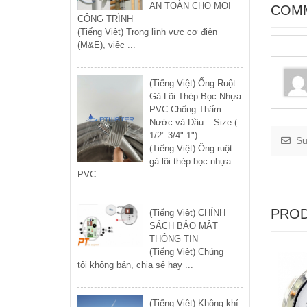
AN TOÀN CHO MỌI
COM
CÔNG TRÌNH
(Tiếng Việt) Trong lĩnh vực cơ điện
(M&E), việc ...
(Tiếng Việt) Ống Ruột
Gà Lõi Thép Bọc Nhựa
PVC Chống Thấm
Nước và Dầu – Size (
1/2" 3/4" 1")
Su
(Tiếng Việt) Ống ruột
gà lõi thép bọc nhựa
PVC ...
PROD
(Tiếng Việt) CHÍNH
SÁCH BẢO MẬT
THÔNG TIN
(Tiếng Việt) Chúng
tôi không bán, chia sẻ hay ...
(Tiếng Việt) Không khí