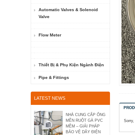
Automatic Valves & Solenoid
Valve
Flow Meter
Thiết Bị & Phụ Kiện Ngành Điện
Pipe & Fittings
LATEST NEWS
PROD
NHÀ CUNG CẤP ỐNG
MỀN RUỘT GÀ PVC
Sorry,
MỀM – GIẢI PHÁP
BẢO VỆ DÂY ĐIỆN