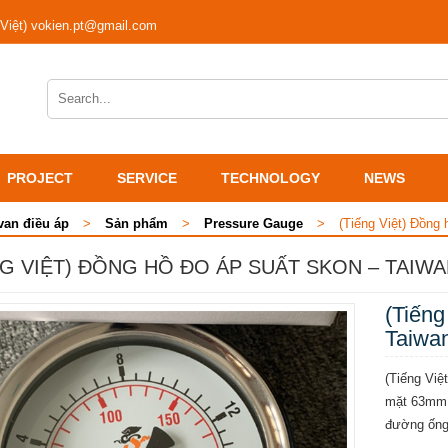
 Việt) vokien.pt@gmail.com
PROJECT
SERVICE
TECHNOLOGY
NEWS
van điều áp
>
Sản phẩm
>
Pressure Gauge
>
(Tiếng Việt) Đồng
NG VIỆT) ĐỒNG HỒ ĐO ÁP SUẤT SKON – TAIWA
(Tiếng
Taiwa
(Tiếng Việ
mặt 63mm, 
đường ống