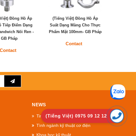
 Việt) Đồng Hồ Áp
(Tiếng Việt) Đồng Hồ Áp
ó Tiếp Điểm Dạng
Suất Dạng Màng Cho Thực
ndwich Nối Ren -
Phẩm Mặt 100mm- GB Pháp
GB Pháp
Contact
Contact
NEWS
(Tiếng Việt) 0975 09 12 12
Tin Công Ty
Tình ngành kỹ thuật cơ điện
Khoa học kỹ thuật