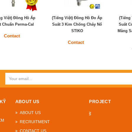
ng Việt) Đồng Hồ Áp
(Tiếng Việt) Đồng Hồ Đo Áp
(Tiếng
t Chuẩn Perma-Cal
Suất 3 Kim Chống Cháy Nổ
Suất C
STIKO
Màng Sa
Contact
Contact
 KỸ
ABOUT US
PROJECT
ABOUT US
HCM
RECRUITMENT
CONTACT US