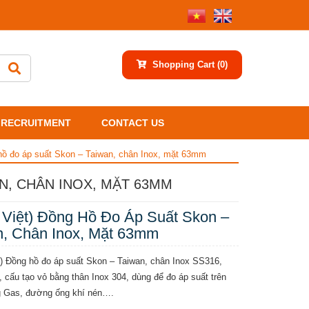
Shopping Cart
(0)
RECRUITMENT
CONTACT US
 hồ đo áp suất Skon – Taiwan, chân Inox, mặt 63mm
N, CHÂN INOX, MẶT 63MM
 Việt) Đồng Hồ Đo Áp Suất Skon –
n, Chân Inox, Mặt 63mm
t) Đồng hồ đo áp suất Skon – Taiwan, chân Inox SS316,
cấu tạo vỏ bằng thân Inox 304, dùng để đo áp suất trên
 Gas, đường ống khí nén….