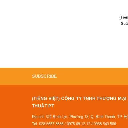
(Tiế
Suấ
SUBSCRIBE
(TIẾNG VIỆT) CÔNG TY TNHH THƯƠNG MẠI
THUẬT PT
Địa chỉ: 322 Bình Lợi, Phường 13, Q. Bình Thạnh, TP. 
Tel: 028 6657 3636 / 0975 09 12 12 / 0938 540 586