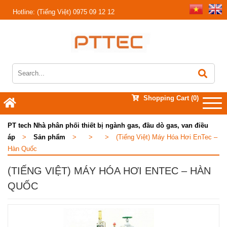
Hotline:
(Tiếng Việt) 0975 09 12 12
Shopping Cart
(0)
PT tech Nhà phân phối thiết bị ngành gas, đầu dò gas, van điều
áp
>
Sản phẩm
>
>
>
(Tiếng Việt) Máy Hóa Hơi EnTec –
Hàn Quốc
(TIẾNG VIỆT) MÁY HÓA HƠI ENTEC – HÀN
QUỐC