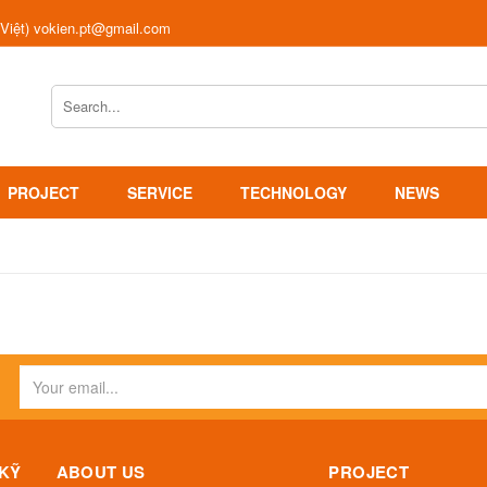
 Việt) vokien.pt@gmail.com
PROJECT
SERVICE
TECHNOLOGY
NEWS
 KỸ
ABOUT US
PROJECT