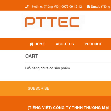
Hotline:
(Tiếng Việt) 0975 09 12 12
Email:
(Tiếng
HOME
ABOUT US
PRODUCT
CART
Giỏ hàng chưa có sản phẩm
SUBSCRIBE
(TIẾNG VIỆT) CÔNG TY TNHH THƯƠNG MẠI