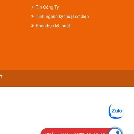
Tin Công Ty
Tình ngành kỹ thuật cơ điện
Khoa học kỹ thuật
PT