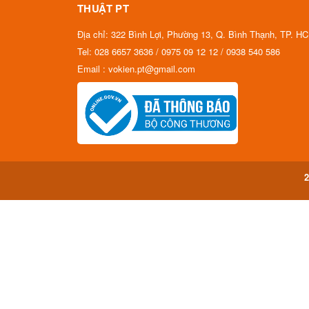
THUẬT PT
Địa chỉ: 322 Bình Lợi, Phường 13, Q. Bình Thạnh, TP. H
Tel: 028 6657 3636 / 0975 09 12 12 / 0938 540 586
Email : vokien.pt@gmail.com
2