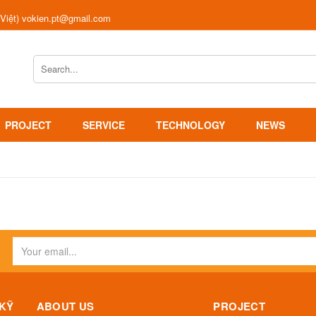
 Việt) vokien.pt@gmail.com
PROJECT
SERVICE
TECHNOLOGY
NEWS
 KỸ
ABOUT US
PROJECT