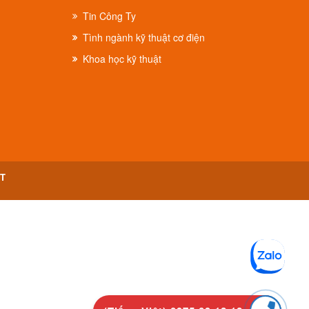
Tin Công Ty
Tình ngành kỹ thuật cơ điện
Khoa học kỹ thuật
PT