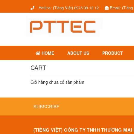
Hotline:
(Tiếng Việt) 0975 09 12 12
Email:
(Tiếng
HOME
ABOUT US
PRODUCT
CART
Giỏ hàng chưa có sản phẩm
SUBSCRIBE
(TIẾNG VIỆT) CÔNG TY TNHH THƯƠNG MẠI