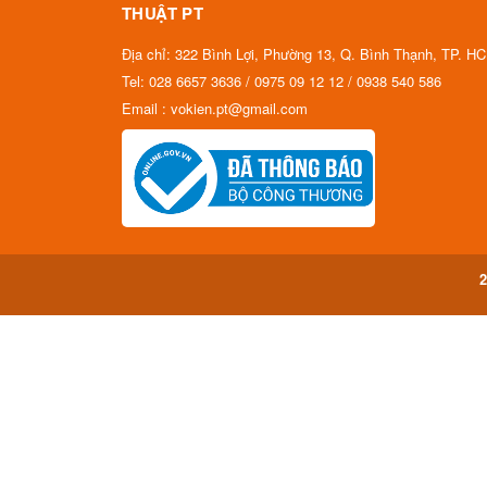
THUẬT PT
Địa chỉ: 322 Bình Lợi, Phường 13, Q. Bình Thạnh, TP. H
Tel: 028 6657 3636 / 0975 09 12 12 / 0938 540 586
Email : vokien.pt@gmail.com
2