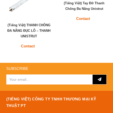
(Tiếng Việt) Tay Đỡ Thanh
Chống Đa Năng Unistrut
Contact
(Tiếng Việt) THANH CHỐNG
ĐA NĂNG ĐỤC LỖ – THANH
UNISTRUT
Contact
SUBSCRIBE
(TIẾNG VIỆT) CÔNG TY TNHH THƯƠNG MẠI KỸ
THUẬT PT