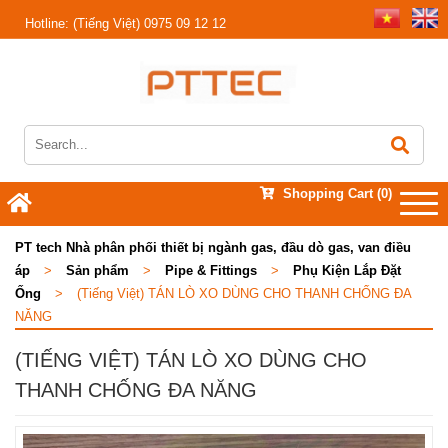
Hotline:
(Tiếng Việt) 0975 09 12 12
Shopping Cart
(0)
PT tech Nhà phân phối thiết bị ngành gas, đầu dò gas, van điều
áp
>
Sản phẩm
>
Pipe & Fittings
>
Phụ Kiện Lắp Đặt
Ống
>
(Tiếng Việt) TÁN LÒ XO DÙNG CHO THANH CHỐNG ĐA
NĂNG
(TIẾNG VIỆT) TÁN LÒ XO DÙNG CHO
THANH CHỐNG ĐA NĂNG